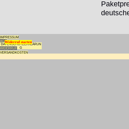
Paketpre
deutsch
IMPRESSUM
AGB
Widerruf starten
DATENSCHUTZERKLÄRUN
G
WIDERRUF
VERSANDKOSTEN
Zurück zum Seiteninhalt