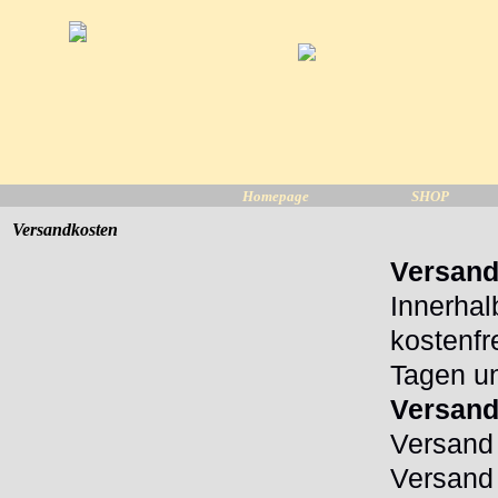
Direkt zum Seiteninhalt
Homepage
SHOP
Versandkosten
Menü überspringen
Versand
Innerhal
kostenf
Tagen un
Versand
Versand 
Versand 